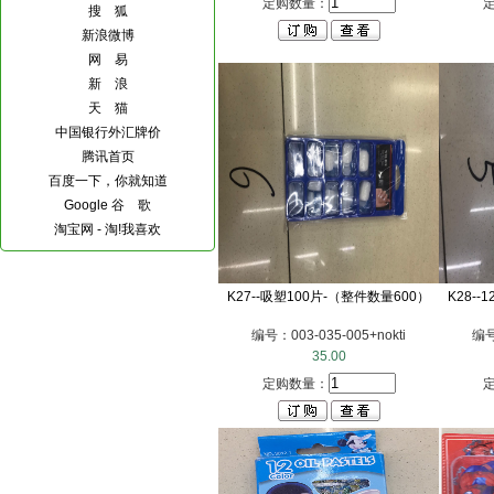
定购数量：
搜 狐
新浪微博
网 易
新 浪
天 猫
中国银行外汇牌价
腾讯首页
百度一下，你就知道
Google 谷 歌
淘宝网 - 淘!我喜欢
K27--吸塑100片-（整件数量600）
K28-
编号：003-035-005+nokti
编号
35.00
定购数量：