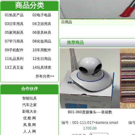
商品分类
01热卖产品
02电子电器
日用品
03日常用具
04卫浴用具
05家用厨具
06茶具杯具
07学习用具
08化妆用品
推荐商品
09手机配件
10车用配件
11礼品系列
12生日用品
13工具五金
14玩具球类
所有分类>>
合作伙伴
智能玩具
汽车之家
影视大全
B01-360度摄像头----装箱数
优 酷 网
编号：001-111-017+kamera smart
编号：
凤 凰 网
1700.00
人 人 网